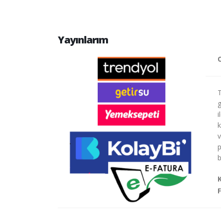
Yayınlarım
T
g
i
k
v
p
b