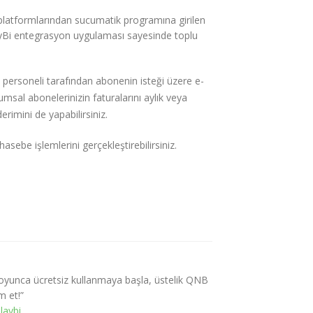
platformlarından sucumatik programına girilen
ayBi entegrasyon uygulaması sayesinde toplu
personeli tarafından abonenin isteği üzere e-
msal abonelerinizin faturalarını aylık veya
erimini de yapabilirsiniz.
sebe işlemlerini gerçekleştirebilirsiniz.
yunca ücretsiz kullanmaya başla, üstelik QNB
m et!”
laybi