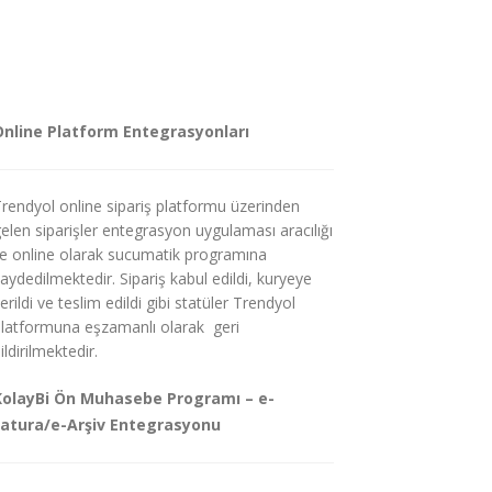
Online Platform Entegrasyonları
rendyol online sipariş platformu üzerinden
elen siparişler entegrasyon uygulaması aracılığı
le online olarak sucumatik programına
aydedilmektedir. Sipariş kabul edildi, kuryeye
erildi ve teslim edildi gibi statüler Trendyol
latformuna eşzamanlı olarak geri
ildirilmektedir.
KolayBi Ön Muhasebe Programı – e-
Fatura/e-Arşiv Entegrasyonu