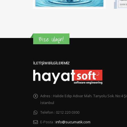
Bize Ulaşın!
İLETIŞIM BILGILERIMIZ
Adres :
Halide Edip Adıvar Mah. Tanyolu Sok. No:4 Şiş
İstanbul
Telefon :
0212 220 0300
E-Posta :
info@sucumatik.com