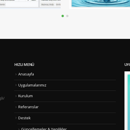
HIZLI MENÜ
UY
Anasayfa
Uygulamalarımız
Kurulum
li/
Referanslar
Destek
Güncellemeler & Yenilikler