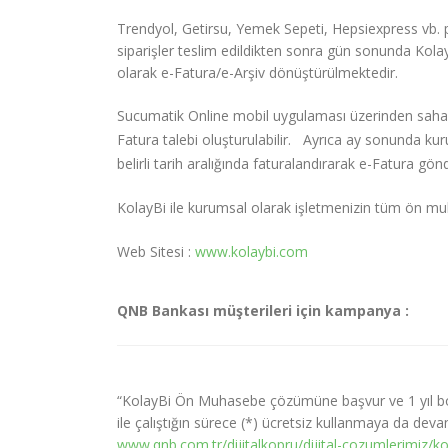
Trendyol, Getirsu, Yemek Sepeti, Hepsiexpress vb. 
siparişler teslim edildikten sonra gün sonunda Kol
olarak e-Fatura/e-Arşiv dönüştürülmektedir.
Sucumatik Online mobil uygulaması üzerinden saha 
Fatura talebi oluşturulabilir. Ayrıca ay sonunda kuru
belirli tarih aralığında faturalandırarak e-Fatura gönd
KolayBi ile kurumsal olarak işletmenizin tüm ön muha
Web Sitesi :
www.kolaybi.com
QNB Bankası müşterileri için kampanya :
“KolayBi Ön Muhasebe çözümüne başvur ve 1 yıl bo
ile çalıştığın sürece (*) ücretsiz kullanmaya da deva
www.qnb.com.tr/dijitalkopru/dijital-cozumlerimiz/ko