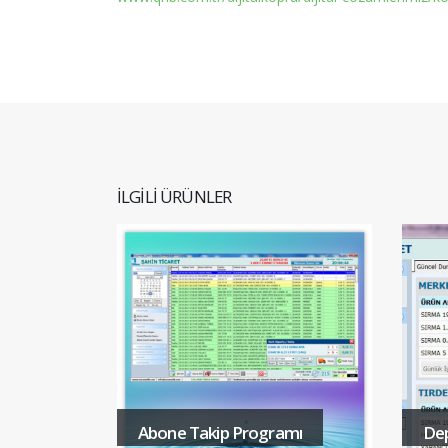
ILGILI ÜRÜNLER
D
Abone Takip Programı
De