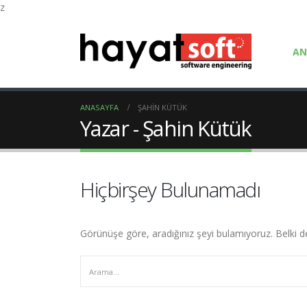
z
AN
ANASAYFA
ŞAHIN KÜTÜK
Yazar - Şahin Kütük
Hiçbirşey Bulunamadı
Görünüşe göre, aradığınız şeyi bulamıyoruz. Belki de