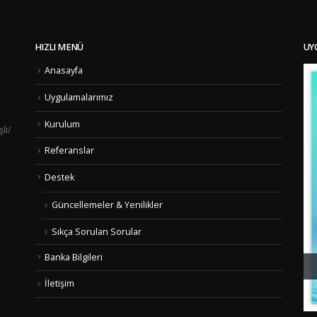
HIZLI MENÜ
UY
Anasayfa
Uygulamalarımız
Kurulum
li/
Referanslar
Destek
Güncellemeler & Yenilikler
Sıkça Sorulan Sorular
Banka Bilgileri
Android Cep CallerID Uygulaması
İletişim