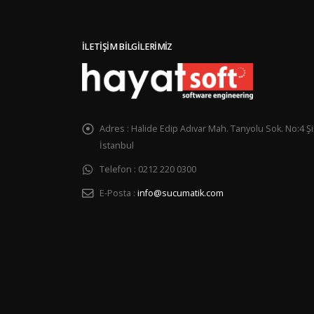
İLETIŞIM BILGILERIMIZ
Adres :
Halide Edip Adıvar Mah. Tanyolu Sok. No:4 Şiş
İstanbul
Telefon :
0212 220 0300
E-Posta :
info@sucumatik.com
Websitesi – Abone Online Sipariş