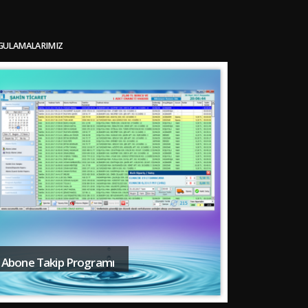
GULAMALARIMIZ
Abone Takip Programı
Depo ve