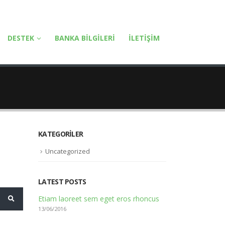
DESTEK
BANKA BILGILERI
İLETIŞIM
KATEGORILER
Uncategorized
LATEST POSTS
Etiam laoreet sem eget eros rhoncus
13/06/2016